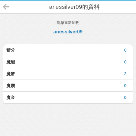
ariessilver09的資料
點擊重新加載
ariessilver09
積分
0
魔能
0
魔幣
2
魔鑽
0
魔金
0