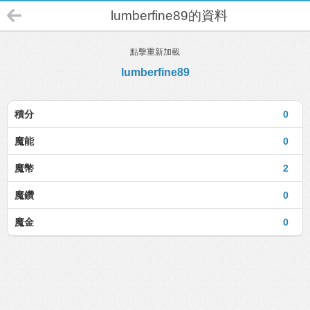
lumberfine89的資料
點擊重新加載
lumberfine89
積分
0
魔能
0
魔幣
2
魔鑽
0
魔金
0