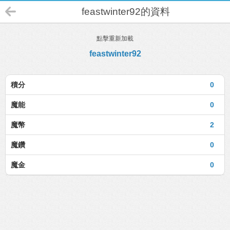
feastwinter92的資料
點擊重新加載
feastwinter92
積分
0
魔能
0
魔幣
2
魔鑽
0
魔金
0