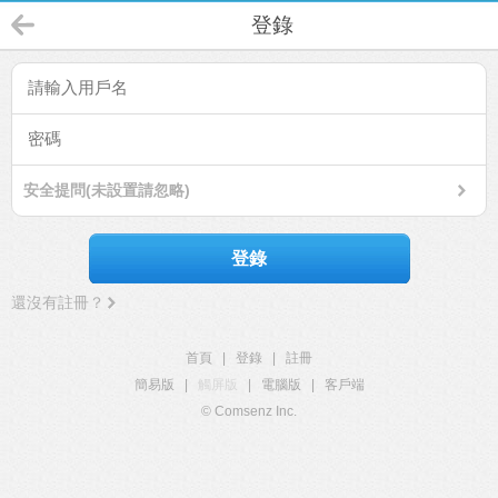
登錄
安全提問(未設置請忽略)
登錄
還沒有註冊？
首頁
|
登錄
|
註冊
簡易版
|
觸屏版
|
電腦版
|
客戶端
© Comsenz Inc.