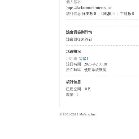
個人簽名
https://darknetmarketnexus.us/
統計信息
好友數 0
|
回帖數 0
|
主題數 0
方
該會員簽到詳情
該會員從未簽到
活躍概況
用戶組
等級1
註冊時間
2025-9-2 00:38
所在時區
使用系統默認
統計信息
網
已用空間
0 B
魔幣
2
© 2001-2021
Mofang Inc.