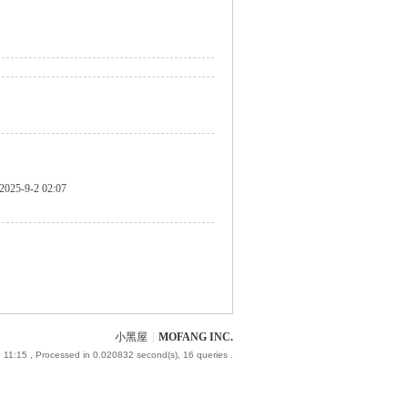
2025-9-2 02:07
小黑屋
|
MOFANG INC.
 11:15
, Processed in 0.020832 second(s), 16 queries .