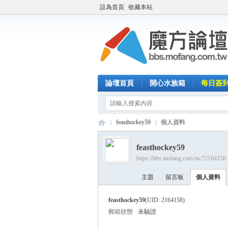
設為首頁
收藏本站
論壇首頁
開心水族箱
每日簽
feasthockey59
個人資料
feasthockey59
https://bbs.mofang.com.tw/?2164158
魔
›
›
主題
留言板
個人資料
feasthockey59
(UID: 2164158)
郵箱狀態
未驗證