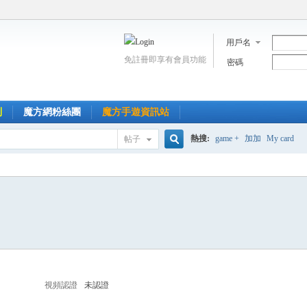
用戶名
免註冊即享有會員功能
密碼
到
魔方網粉絲團
魔方手遊資訊站
熱搜:
game +
加加
My card
帖子
搜
索
視頻認證
未認證