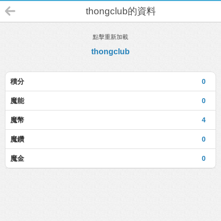
thongclub的資料
點擊重新加載
thongclub
積分
0
魔能
0
魔幣
4
魔鑽
0
魔金
0