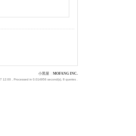
小黑屋
|
MOFANG INC.
7 12:00
, Processed in 0.014956 second(s), 8 queries .