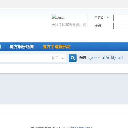
用戶名
免註冊即享有會員功能
密碼
到
魔方網粉絲團
魔方手遊資訊站
熱搜:
game +
加加
My card
帖子
搜
索