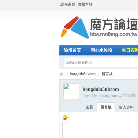
設為首頁
收藏本站
論壇首頁
開心水族箱
每日簽
bongdalu5ukcom
留言板
bongdalu5ukcom
https://bbs.mofang.com.tw/?2140851
魔
›
›
主題
留言板
個人資料