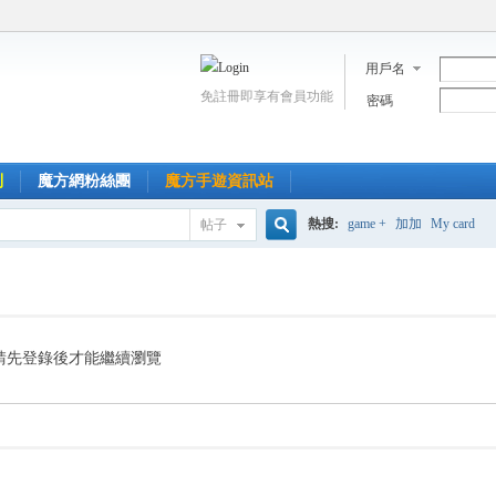
用戶名
免註冊即享有會員功能
密碼
到
魔方網粉絲團
魔方手遊資訊站
熱搜:
game +
加加
My card
帖子
搜
索
請先登錄後才能繼續瀏覽