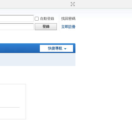
自動登錄
找回密碼
登錄
立即註冊
快捷導航