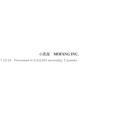
小黑屋
|
MOFANG INC.
7 13:16
, Processed in 0.011320 second(s), 5 queries .