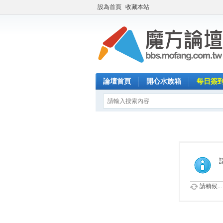
設為首頁
收藏本站
論壇首頁
開心水族箱
每日簽
請稍候...