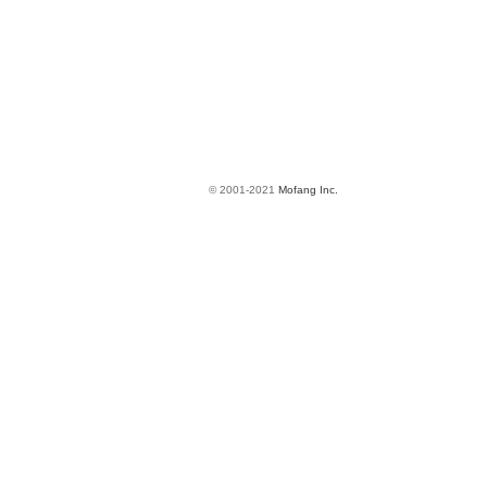
© 2001-2021
Mofang Inc.