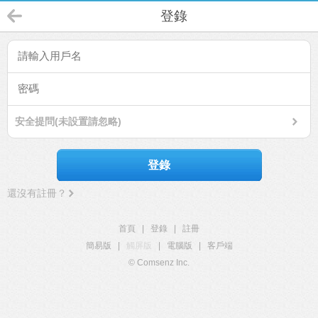
登錄
安全提問(未設置請忽略)
登錄
還沒有註冊？
首頁
|
登錄
|
註冊
簡易版
|
觸屏版
|
電腦版
|
客戶端
© Comsenz Inc.