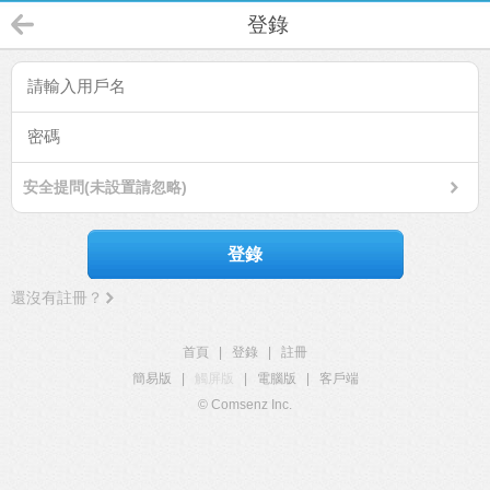
登錄
安全提問(未設置請忽略)
登錄
還沒有註冊？
首頁
|
登錄
|
註冊
簡易版
|
觸屏版
|
電腦版
|
客戶端
© Comsenz Inc.