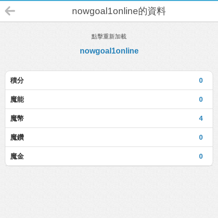
nowgoal1online的資料
點擊重新加載
nowgoal1online
積分
0
魔能
0
魔幣
4
魔鑽
0
魔金
0