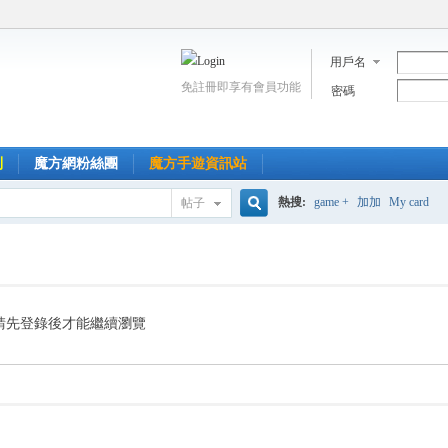
用戶名
免註冊即享有會員功能
密碼
到
魔方網粉絲團
魔方手遊資訊站
熱搜:
game +
加加
My card
帖子
搜
索
請先登錄後才能繼續瀏覽