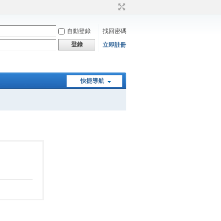
自動登錄
找回密碼
登錄
立即註冊
快捷導航