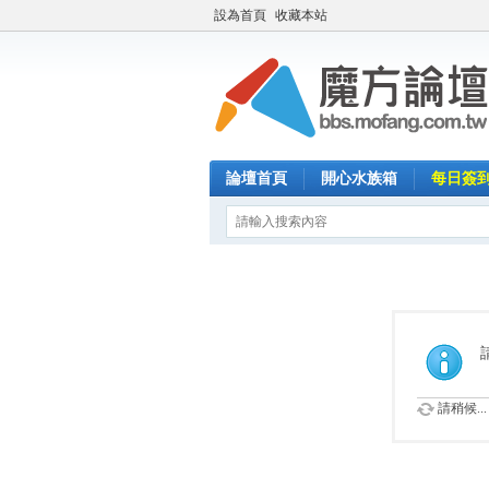
設為首頁
收藏本站
論壇首頁
開心水族箱
每日簽
請稍候...