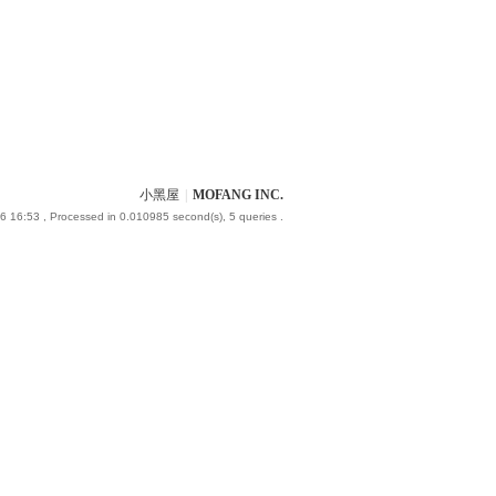
小黑屋
|
MOFANG INC.
6 16:53
, Processed in 0.010985 second(s), 5 queries .