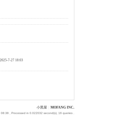
2025-7-27 18:03
小黑屋
|
MOFANG INC.
 08:38
, Processed in 0.022032 second(s), 16 queries .