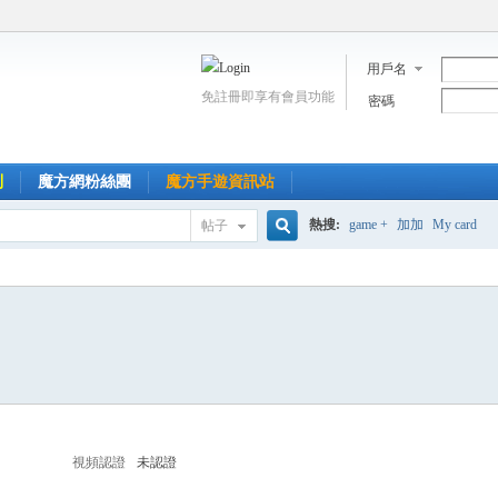
用戶名
免註冊即享有會員功能
密碼
到
魔方網粉絲團
魔方手遊資訊站
熱搜:
game +
加加
My card
帖子
搜
索
視頻認證
未認證