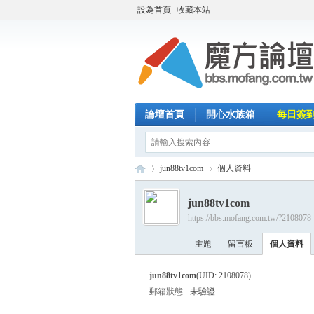
設為首頁
收藏本站
論壇首頁
開心水族箱
每日簽
jun88tv1com
個人資料
jun88tv1com
https://bbs.mofang.com.tw/?2108078
魔
›
›
主題
留言板
個人資料
jun88tv1com
(UID: 2108078)
郵箱狀態
未驗證