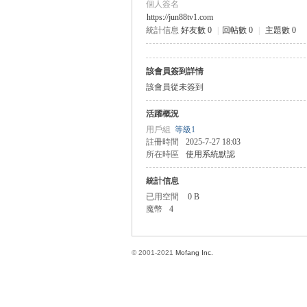
個人簽名
https://jun88tv1.com
統計信息
好友數 0
|
回帖數 0
|
主題數 0
方
該會員簽到詳情
該會員從未簽到
活躍概況
用戶組
等級1
註冊時間
2025-7-27 18:03
所在時區
使用系統默認
統計信息
網
已用空間
0 B
魔幣
4
© 2001-2021
Mofang Inc.