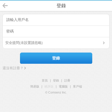
登錄
安全提問(未設置請忽略)
登錄
還沒有註冊？
首頁
|
登錄
|
註冊
簡易版
|
觸屏版
|
電腦版
|
客戶端
© Comsenz Inc.