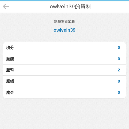
owlvein39的資料
點擊重新加載
owlvein39
積分
0
魔能
0
魔幣
2
魔鑽
0
魔金
0