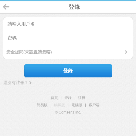
登錄
安全提問(未設置請忽略)
登錄
還沒有註冊？
首頁
|
登錄
|
註冊
簡易版
|
觸屏版
|
電腦版
|
客戶端
© Comsenz Inc.