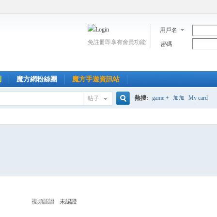
用戶名
免註冊即享有會員功能
密碼
到
魔方網粉絲團
魔方手遊資訊站
熱搜:
game +
加加
My card
帖子
搜
索
視頻認證
未認證