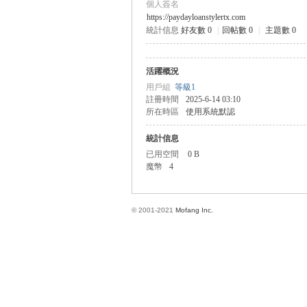
個人簽名
https://paydayloanstylertx.com
統計信息
好友數 0
|
回帖數 0
|
主題數 0
方
活躍概況
用戶組
等級1
註冊時間
2025-6-14 03:10
所在時區
使用系統默認
統計信息
已用空間
0 B
魔幣
4
網
© 2001-2021
Mofang Inc.