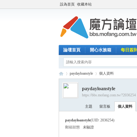
設為首頁
收藏本站
論壇首頁
開心水族箱
每日簽
paydayloanstyle
個人資料
paydayloanstyle
https://bbs.mofang.com.tw/?2036254
魔
›
›
主題
留言板
個人資料
paydayloanstyle
(UID: 2036254)
郵箱狀態
未驗證