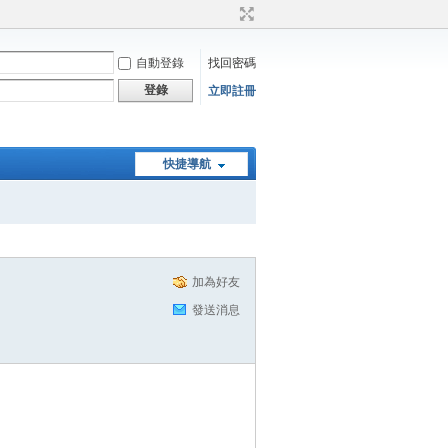
自動登錄
找回密碼
登錄
立即註冊
快捷導航
加為好友
發送消息