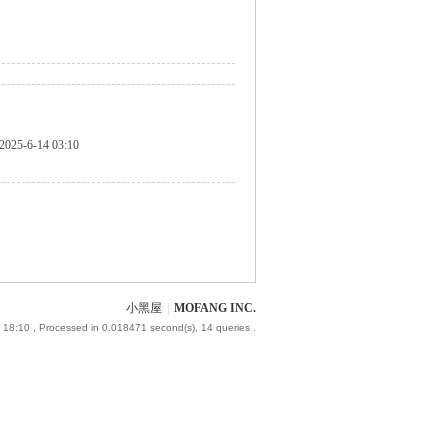
2025-6-14 03:10
小黑屋
|
MOFANG INC.
 18:10
, Processed in 0.018471 second(s), 14 queries .