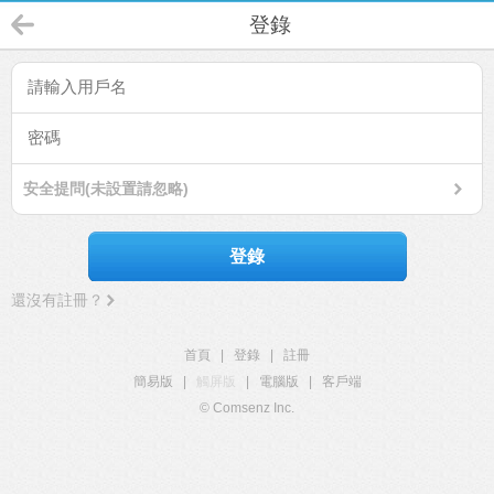
登錄
安全提問(未設置請忽略)
登錄
還沒有註冊？
首頁
|
登錄
|
註冊
簡易版
|
觸屏版
|
電腦版
|
客戶端
© Comsenz Inc.