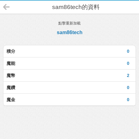
sam86tech的資料
點擊重新加載
sam86tech
積分
0
魔能
0
魔幣
2
魔鑽
0
魔金
0