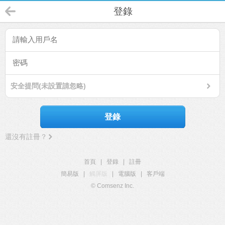
登錄
安全提問(未設置請忽略)
登錄
還沒有註冊？
首頁
|
登錄
|
註冊
簡易版
|
觸屏版
|
電腦版
|
客戶端
© Comsenz Inc.