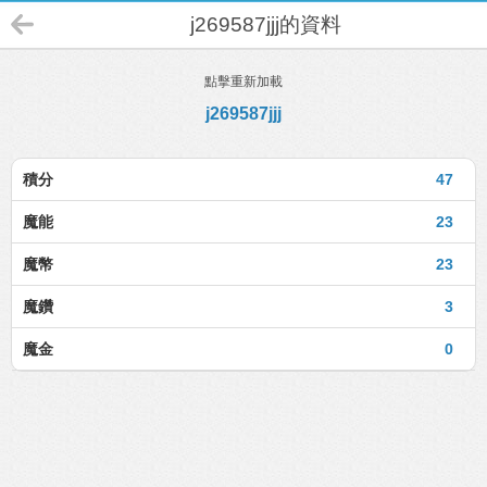
j269587jjj的資料
點擊重新加載
j269587jjj
積分
47
魔能
23
魔幣
23
魔鑽
3
魔金
0