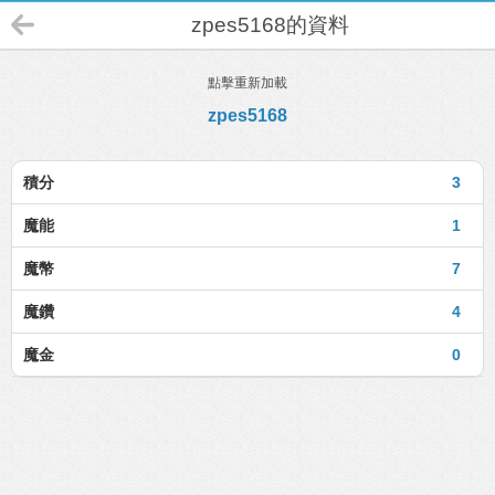
zpes5168的資料
點擊重新加載
zpes5168
積分
3
魔能
1
魔幣
7
魔鑽
4
魔金
0