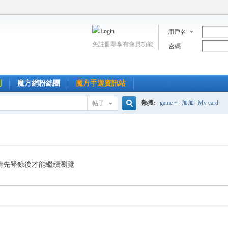
用戶名
免註冊即享有會員功能
密碼
到
魔方網粉絲團
魔方手遊資訊站
熱搜:
game +
加加
My card
帖子
搜
索
請先登錄後才能繼續瀏覽