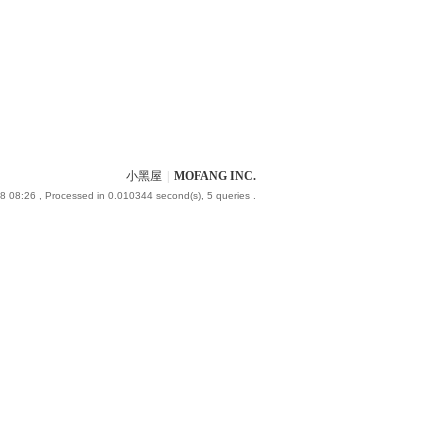
小黑屋
|
MOFANG INC.
8 08:26
, Processed in 0.010344 second(s), 5 queries .