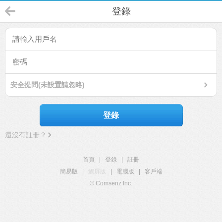
登錄
安全提問(未設置請忽略)
登錄
還沒有註冊？
首頁
|
登錄
|
註冊
簡易版
|
觸屏版
|
電腦版
|
客戶端
© Comsenz Inc.