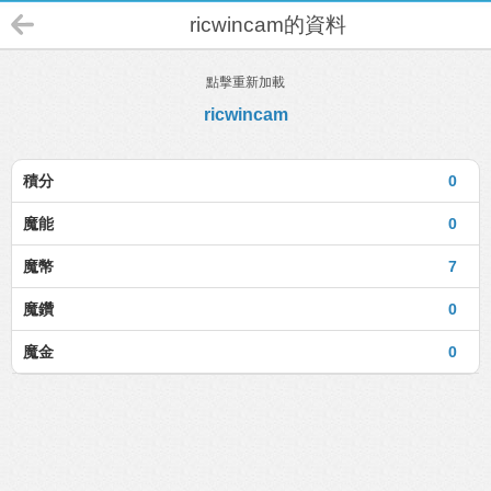
ricwincam的資料
點擊重新加載
ricwincam
積分
0
魔能
0
魔幣
7
魔鑽
0
魔金
0