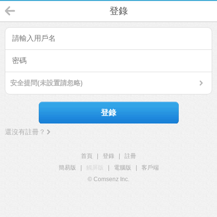
登錄
安全提問(未設置請忽略)
登錄
還沒有註冊？
首頁
|
登錄
|
註冊
簡易版
|
觸屏版
|
電腦版
|
客戶端
© Comsenz Inc.