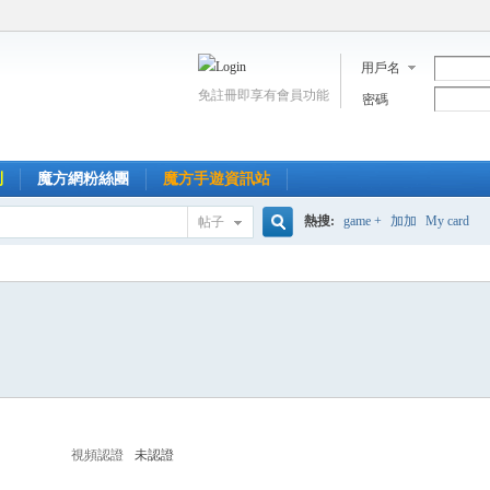
用戶名
免註冊即享有會員功能
密碼
到
魔方網粉絲團
魔方手遊資訊站
熱搜:
game +
加加
My card
帖子
搜
索
視頻認證
未認證