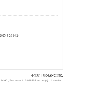
2025-3-20 14:24
小黑屋
|
MOFANG INC.
 14:00
, Processed in 0.018202 second(s), 14 queries .