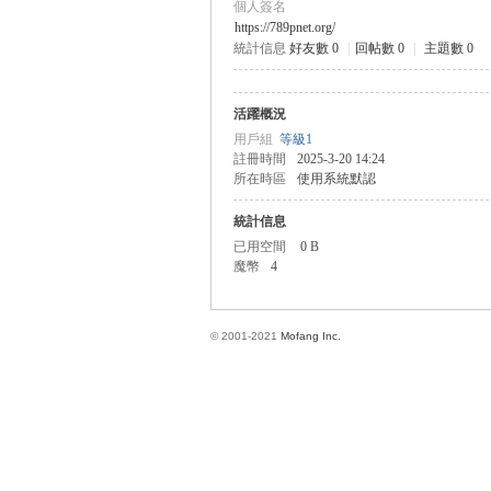
個人簽名
https://789pnet.org/
統計信息
好友數 0
|
回帖數 0
|
主題數 0
方
活躍概況
用戶組
等級1
註冊時間
2025-3-20 14:24
所在時區
使用系統默認
統計信息
已用空間
0 B
魔幣
4
網
© 2001-2021
Mofang Inc.