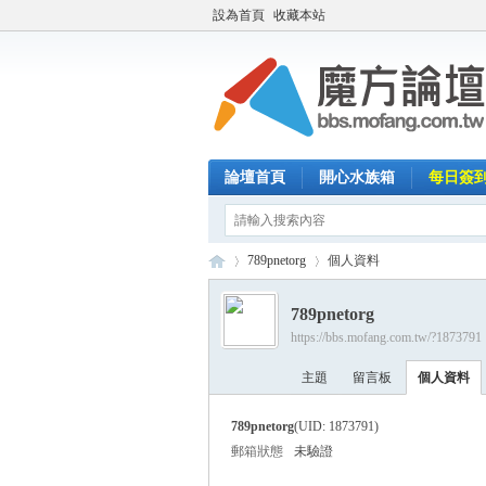
設為首頁
收藏本站
論壇首頁
開心水族箱
每日簽
789pnetorg
個人資料
789pnetorg
https://bbs.mofang.com.tw/?1873791
魔
›
›
主題
留言板
個人資料
789pnetorg
(UID: 1873791)
郵箱狀態
未驗證