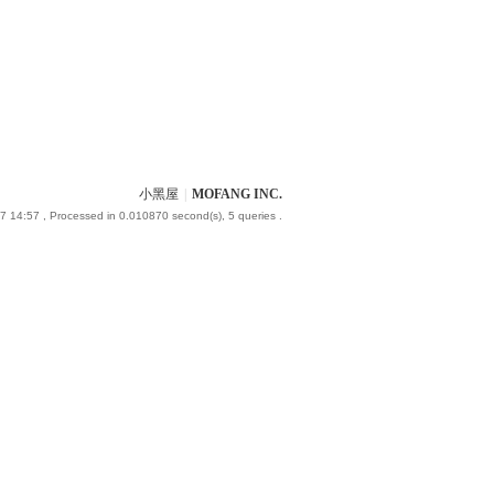
小黑屋
|
MOFANG INC.
7 14:57
, Processed in 0.010870 second(s), 5 queries .