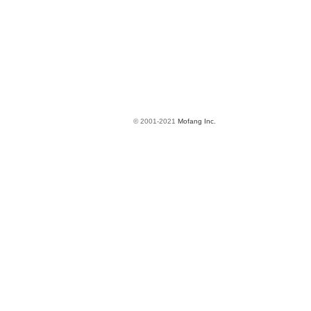
© 2001-2021
Mofang Inc.