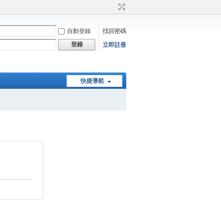
自動登錄
找回密碼
登錄
立即註冊
快捷導航