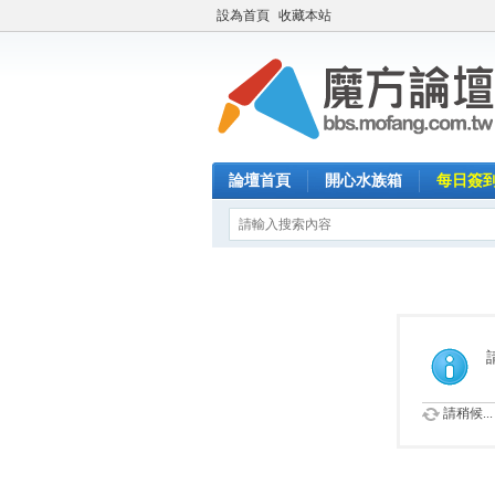
設為首頁
收藏本站
論壇首頁
開心水族箱
每日簽
請稍候...