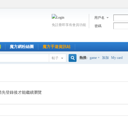
用戶名
免註冊即享有會員功能
密碼
到
魔方網粉絲團
魔方手遊資訊站
熱搜:
game +
加加
My card
帖子
搜
索
請先登錄後才能繼續瀏覽