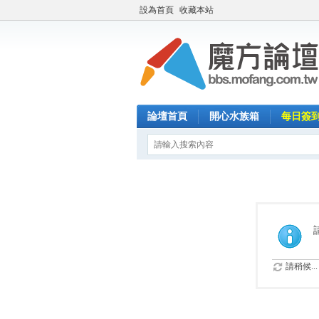
設為首頁
收藏本站
論壇首頁
開心水族箱
每日簽
請稍候...