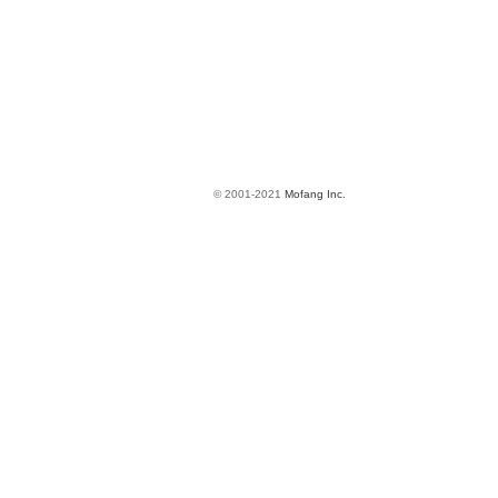
© 2001-2021
Mofang Inc.