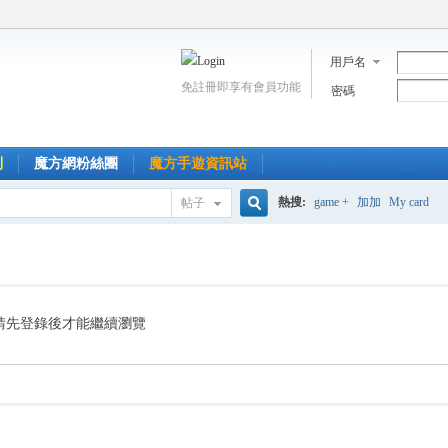
用戶名
免註冊即享有會員功能
密碼
到
魔方網粉絲團
魔方手遊資訊站
熱搜:
game +
加加
My card
帖子
搜
索
請先登錄後才能繼續瀏覽