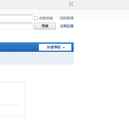
自動登錄
找回密碼
登錄
立即註冊
快捷導航