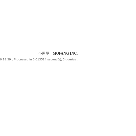
小黑屋
|
MOFANG INC.
6 18:39
, Processed in 0.013514 second(s), 5 queries .