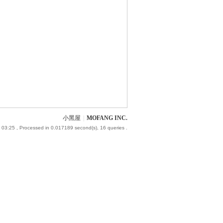
小黑屋
|
MOFANG INC.
 03:25
, Processed in 0.017189 second(s), 16 queries .