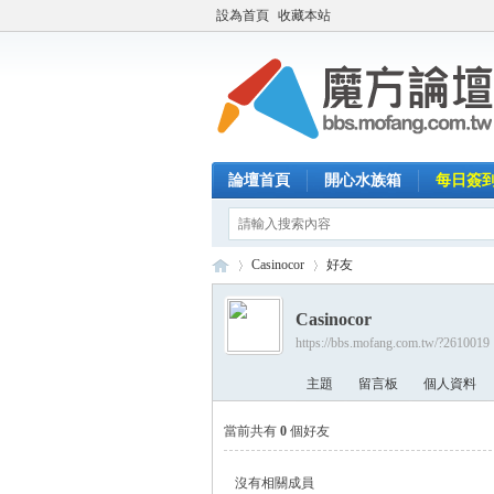
設為首頁
收藏本站
論壇首頁
開心水族箱
每日簽
Casinocor
好友
Casinocor
https://bbs.mofang.com.tw/?2610019
魔
›
›
主題
留言板
個人資料
當前共有
0
個好友
沒有相關成員