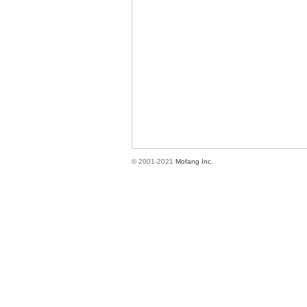
方
© 2001-2021
Mofang Inc.
網