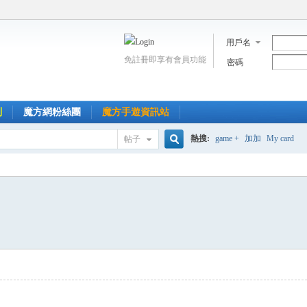
用戶名
免註冊即享有會員功能
密碼
到
魔方網粉絲團
魔方手遊資訊站
熱搜:
game +
加加
My card
帖子
搜
索