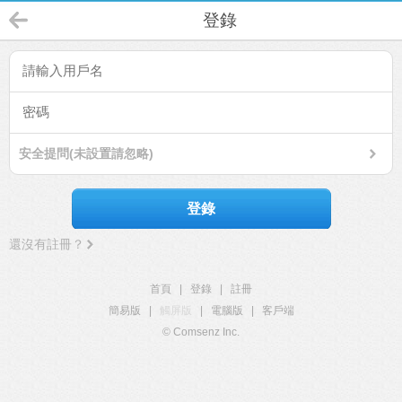
登錄
安全提問(未設置請忽略)
登錄
還沒有註冊？
首頁
|
登錄
|
註冊
簡易版
|
觸屏版
|
電腦版
|
客戶端
© Comsenz Inc.