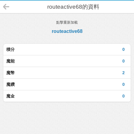
routeactive68的資料
點擊重新加載
routeactive68
積分
0
魔能
0
魔幣
2
魔鑽
0
魔金
0