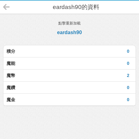
eardash90的資料
點擊重新加載
eardash90
積分
0
魔能
0
魔幣
2
魔鑽
0
魔金
0