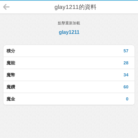
glay1211的資料
點擊重新加載
glay1211
積分
57
魔能
28
魔幣
34
魔鑽
60
魔金
0