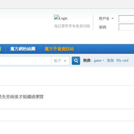
用戶名
免註冊即享有會員功能
密碼
到
魔方網粉絲團
魔方手遊資訊站
熱搜:
game +
加加
My card
帖子
搜
索
請先登錄後才能繼續瀏覽