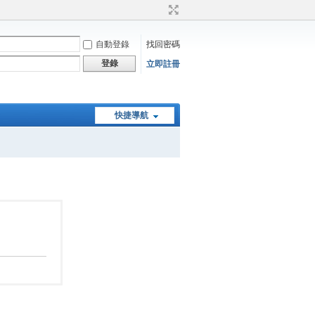
自動登錄
找回密碼
登錄
立即註冊
快捷導航