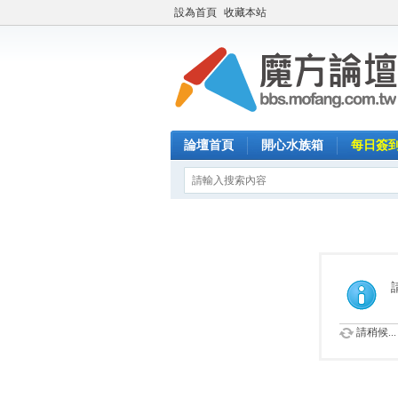
設為首頁
收藏本站
論壇首頁
開心水族箱
每日簽
請稍候...