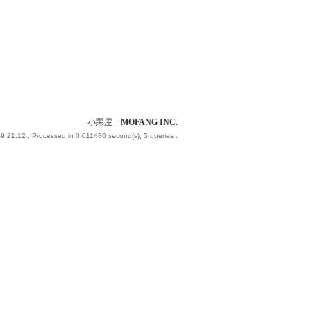
小黑屋
|
MOFANG INC.
9 21:12
, Processed in 0.011480 second(s), 5 queries .