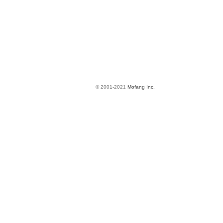
© 2001-2021
Mofang Inc.