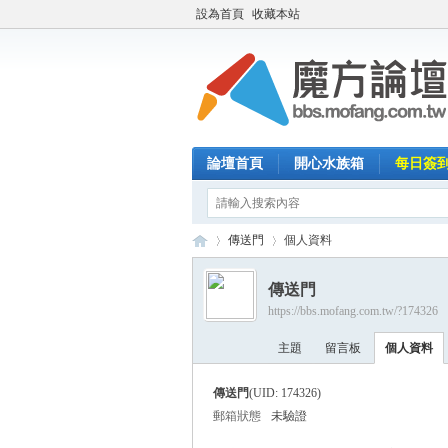
設為首頁
收藏本站
論壇首頁
開心水族箱
每日簽
傳送門
個人資料
傳送門
https://bbs.mofang.com.tw/?174326
魔
›
›
主題
留言板
個人資料
傳送門
(UID: 174326)
郵箱狀態
未驗證