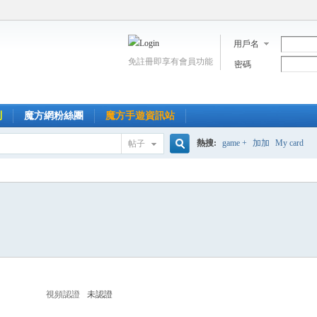
用戶名
免註冊即享有會員功能
密碼
到
魔方網粉絲團
魔方手遊資訊站
熱搜:
game +
加加
My card
帖子
搜
索
視頻認證
未認證