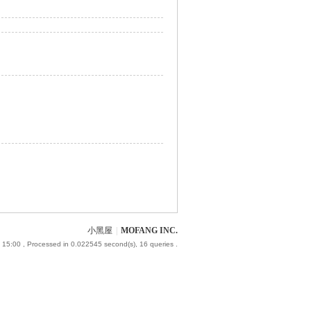
小黑屋
|
MOFANG INC.
 15:00
, Processed in 0.022545 second(s), 16 queries .