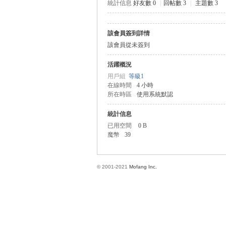
統計信息
好友數 0
|
回帖數 3
|
主題數 3
該會員簽到詳情
方
該會員從未簽到
活躍概況
用戶組
等級1
在線時間
4 小時
所在時區
使用系統默認
統計信息
已用空間
0 B
魔幣
39
網
© 2001-2021
Mofang Inc.