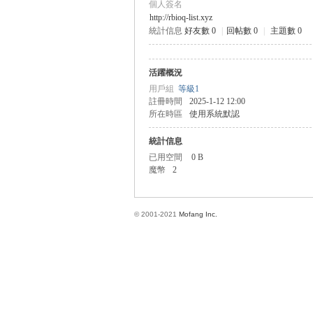
個人簽名
http://rbioq-list.xyz
統計信息
好友數 0
|
回帖數 0
|
主題數 0
方
活躍概況
用戶組
等級1
註冊時間
2025-1-12 12:00
所在時區
使用系統默認
統計信息
已用空間
0 B
魔幣
2
網
© 2001-2021
Mofang Inc.