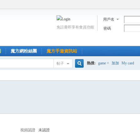
用戶名
免註冊即享有會員功能
密碼
到
魔方網粉絲團
魔方手遊資訊站
熱搜:
game +
加加
My card
帖子
搜
索
視頻認證
未認證