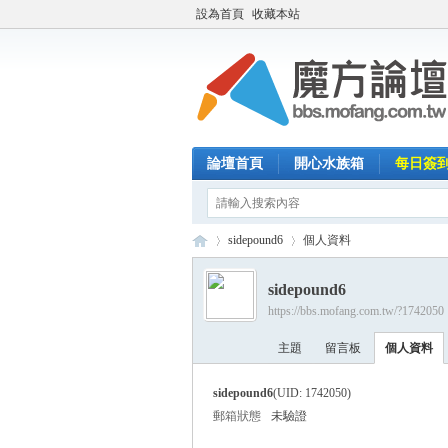
設為首頁
收藏本站
論壇首頁
開心水族箱
每日簽
sidepound6
個人資料
sidepound6
https://bbs.mofang.com.tw/?1742050
魔
›
›
主題
留言板
個人資料
sidepound6
(UID: 1742050)
郵箱狀態
未驗證