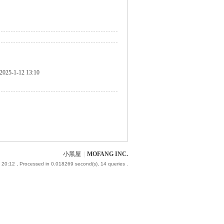
2025-1-12 13:10
小黑屋
|
MOFANG INC.
 20:12
, Processed in 0.018269 second(s), 14 queries .