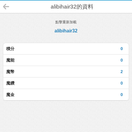
alibihair32的資料
點擊重新加載
alibihair32
積分
0
魔能
0
魔幣
2
魔鑽
0
魔金
0