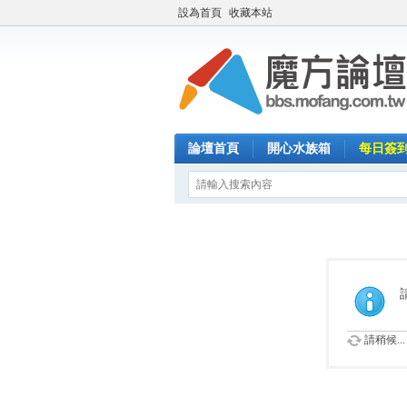
設為首頁
收藏本站
論壇首頁
開心水族箱
每日簽
請稍候...