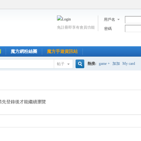
用戶名
免註冊即享有會員功能
密碼
到
魔方網粉絲團
魔方手遊資訊站
熱搜:
game +
加加
My card
帖子
搜
索
請先登錄後才能繼續瀏覽