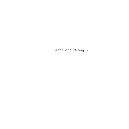
© 2001-2021
Mofang Inc.