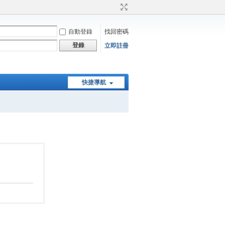
自動登錄
找回密碼
登錄
立即註冊
快捷導航