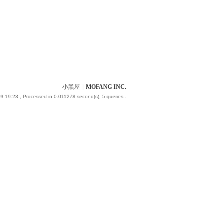
小黑屋
|
MOFANG INC.
9 19:23
, Processed in 0.011278 second(s), 5 queries .