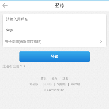
登錄
安全提問(未設置請忽略)
登錄
還沒有註冊？
首頁
|
登錄
|
註冊
簡易版
|
觸屏版
|
電腦版
|
客戶端
© Comsenz Inc.