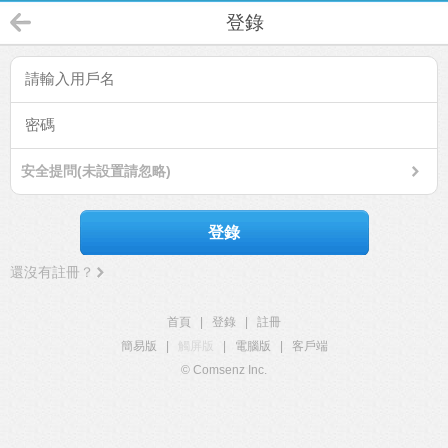
登錄
安全提問(未設置請忽略)
登錄
還沒有註冊？
首頁
|
登錄
|
註冊
簡易版
|
觸屏版
|
電腦版
|
客戶端
© Comsenz Inc.