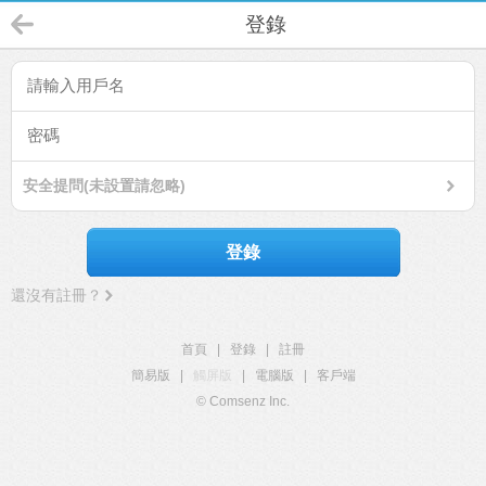
登錄
安全提問(未設置請忽略)
登錄
還沒有註冊？
首頁
|
登錄
|
註冊
簡易版
|
觸屏版
|
電腦版
|
客戶端
© Comsenz Inc.