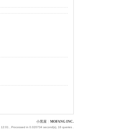
小黑屋
|
MOFANG INC.
 12:01
, Processed in 0.020734 second(s), 16 queries .