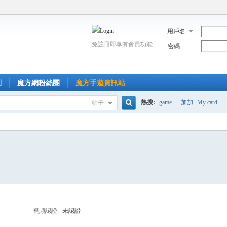
用戶名
免註冊即享有會員功能
密碼
到
魔方網粉絲團
魔方手遊資訊站
熱搜:
game +
加加
My card
帖子
搜
索
視頻認證
未認證