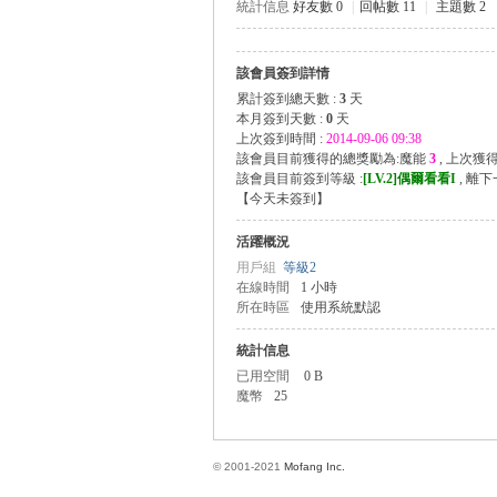
統計信息
好友數 0
|
回帖數 11
|
主題數 2
該會員簽到詳情
方
累計簽到總天數 :
3
天
本月簽到天數 :
0
天
上次簽到時間 :
2014-09-06 09:38
該會員目前獲得的總獎勵為:魔能
3
, 上次獲
該會員目前簽到等級 :
[LV.2]偶爾看看I
, 離
【
今天未簽到
】
活躍概況
用戶組
等級2
在線時間
1 小時
所在時區
使用系統默認
網
統計信息
已用空間
0 B
魔幣
25
© 2001-2021
Mofang Inc.