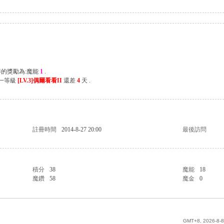
得的獎勵為:魔能
1
.
下一等級
[LV.3]偶爾看看II
還差
4
天 .
註冊時間
2014-8-27 20:00
最後訪問
積分
38
魔能
18
魔鑽
58
魔金
0
GMT+8, 2026-8-8