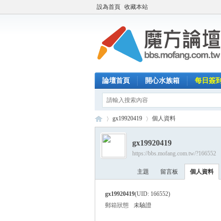
設為首頁
收藏本站
論壇首頁
開心水族箱
每日簽
gx19920419
個人資料
gx19920419
https://bbs.mofang.com.tw/?166552
魔
›
›
主題
留言板
個人資料
gx19920419
(UID: 166552)
郵箱狀態
未驗證