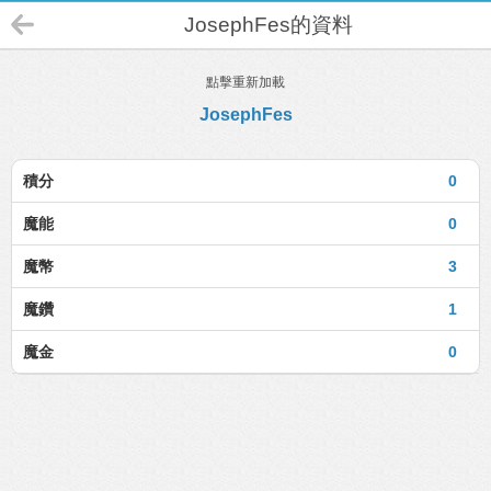
JosephFes的資料
點擊重新加載
JosephFes
積分
0
魔能
0
魔幣
3
魔鑽
1
魔金
0