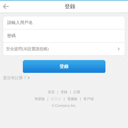
登錄
安全提問(未設置請忽略)
登錄
還沒有註冊？
首頁
|
登錄
|
註冊
簡易版
|
觸屏版
|
電腦版
|
客戶端
© Comsenz Inc.