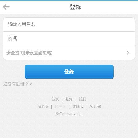
登錄
安全提問(未設置請忽略)
登錄
還沒有註冊？
首頁
|
登錄
|
註冊
簡易版
|
觸屏版
|
電腦版
|
客戶端
© Comsenz Inc.