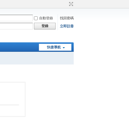
自動登錄
找回密碼
登錄
立即註冊
快捷導航