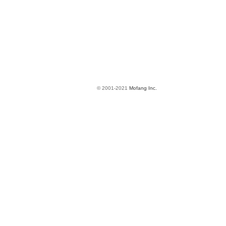
© 2001-2021
Mofang Inc.