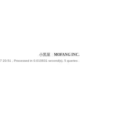
小黑屋
|
MOFANG INC.
7 20:51
, Processed in 0.010831 second(s), 5 queries .