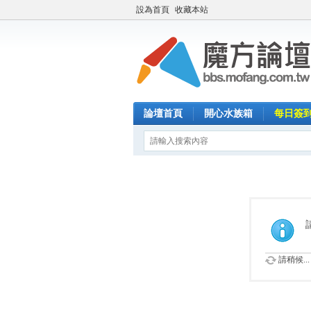
設為首頁
收藏本站
論壇首頁
開心水族箱
每日簽
請稍候...