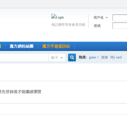
用戶名
免註冊即享有會員功能
密碼
到
魔方網粉絲團
魔方手遊資訊站
熱搜:
game +
加加
My card
帖子
搜
索
請先登錄後才能繼續瀏覽