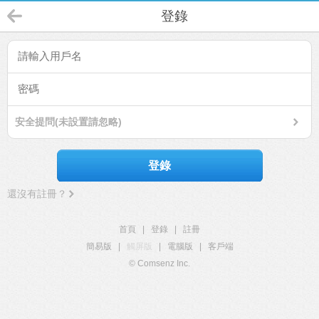
登錄
安全提問(未設置請忽略)
登錄
還沒有註冊？
首頁
|
登錄
|
註冊
簡易版
|
觸屏版
|
電腦版
|
客戶端
© Comsenz Inc.