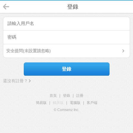
登錄
安全提問(未設置請忽略)
登錄
還沒有註冊？
首頁
|
登錄
|
註冊
簡易版
|
觸屏版
|
電腦版
|
客戶端
© Comsenz Inc.