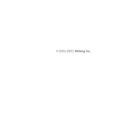
© 2001-2021
Mofang Inc.