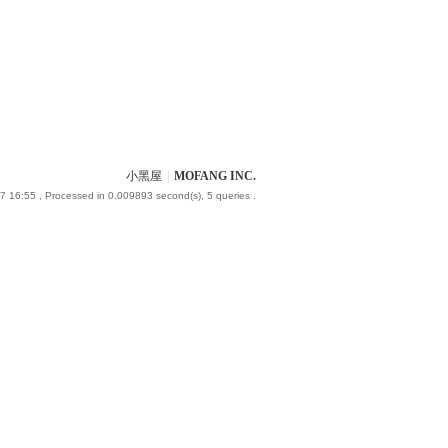
小黑屋
|
MOFANG INC.
7 16:55
, Processed in 0.009893 second(s), 5 queries .