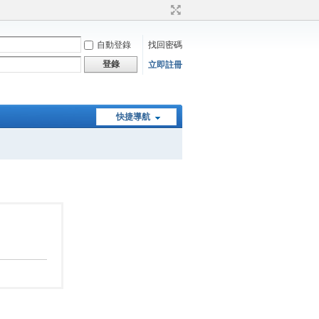
自動登錄
找回密碼
登錄
立即註冊
快捷導航