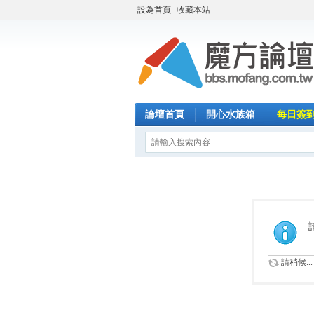
設為首頁
收藏本站
論壇首頁
開心水族箱
每日簽
請稍候...