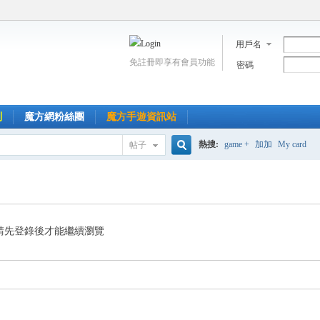
用戶名
免註冊即享有會員功能
密碼
到
魔方網粉絲團
魔方手遊資訊站
熱搜:
game +
加加
My card
帖子
搜
索
請先登錄後才能繼續瀏覽